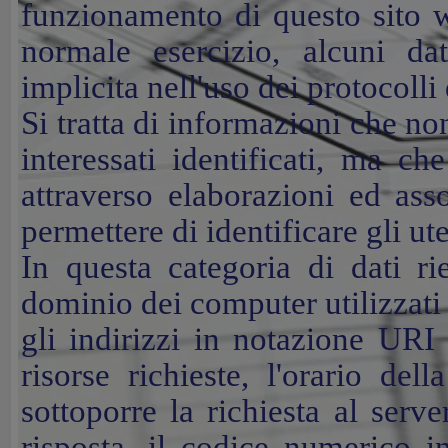
funzionamento di questo sito w
normale esercizio, alcuni da
implicita nell'uso dei protocoll
Si tratta di informazioni che no
interessati identificati, ma ch
attraverso elaborazioni ed asso
permettere di identificare gli ute
In questa categoria di dati ri
dominio dei computer utilizzati d
gli indirizzi in notazione URI
risorse richieste, l'orario dell
sottoporre la richiesta al serve
risposta, il codice numerico in