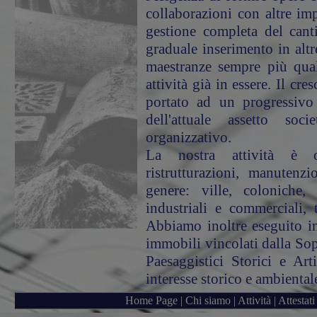
collaborazioni con altre imp
gestione completa del canti
graduale inserimento in altr
maestranze sempre più qual
attività già in essere. Il cr
portato ad un progressivo
dell'attuale assetto soci
organizzativo.
La nostra attività è or
ristrutturazioni, manutenzi
genere: ville, coloniche,
industriali e commerciali, t
Abbiamo inoltre eseguito int
immobili vincolati dalla Sop
Paesaggistici Storici e Arti
interesse storico e ambiental
Home Page
|
Chi siamo
|
Attività
|
Attestati