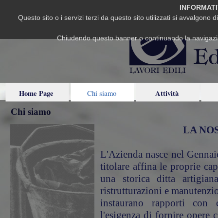
INFORMATI
Questo sito o i servizi terzi da questo sito utilizzati si avvalgono d
Chiudendo questo banner o continuando la navigazion
Home Page
Attività
Chi siamo
Chi siamo
LA NO
L'Azienda nasce nel Gennaio
titolare affina le proprie ca
una storica ditta artigian
ristrutturazioni e manutenzio
instaurano rapporti con c
l'esigenza di fornire opere 